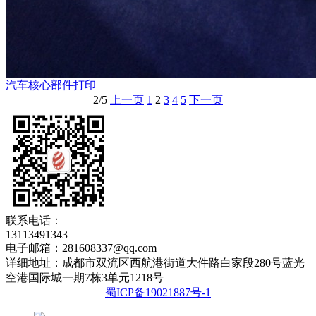
汽车核心部件打印
2/5
上一页
1
2
3
4
5
下一页
联系电话：
13113491343
电子邮箱：281608337@qq.com
详细地址：成都市双流区西航港街道大件路白家段280号蓝光
空港国际城一期7栋3单元1218号
蜀ICP备19021887号-1