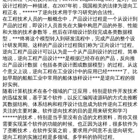
设计过程的一种描述。在2007年初，我国相关的法律为逆向工
程正名，******了逆向技术用于学习研究的合法性。
在工程技术人员的一般概念中，产品设计过程是一个从设计到
产品的过程，即设计人员首先在大脑中构思产品的外形、性能
和大致的技术参数等，然后在详细设计阶段完成各类数据模
型，***终将这个模型转入到研发流程中，完成产品的整个设
计研发周期。这样的产品设计过程我们称为“正向设计”过程。
逆向工程产品设计可以认为是一个从产品到设计的过程。简单
地说，逆向工程产品设计***是根据已经存在的产品，反向推
出产品设计数据（包括各类设计图或数据模型）的过程。从这
个意义上说，逆向工程在工业设计中的应用已经******了。比
如早期的船舶工业中常用的船体放样设计***是逆向工程的很
好实例。
随着计算机技术在各个领域的广泛应用，特别是软件开发技术
的迅猛发展，基于某个软件，以反汇编阅读源码的方式去推断
其数据结构、体系结构和程序设计信息成为软件逆向工程技术
关注的主要对象。软件逆向技术的目的是用来研究和学习
******的技术，特别是当手里没有合适的文档资料，而你又很
需要实现某个软件的功能的时候。也正因为这样，很多软件为
了垄断技术，在软件安装之前，要求用户同意不去逆向研究。
逆向工程的实施过程是多领域、多学科的协同过程。